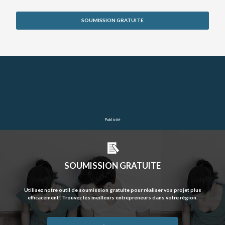
CODE POSTAL
SOUMISSION GRATUITE
CATÉGORIE
Toit vert
×
DESCRIPTION
Publicité
SOUMISSION GRATUITE
FICHIERS
Utilisez notre outil de soumission gratuite pour réaliser vos projet plus
Déposez vos photos & documents ici, ou cliquez pour les sélectionner.
efficacement! Trouvez les meilleurs entrepreneurs dans votre région.