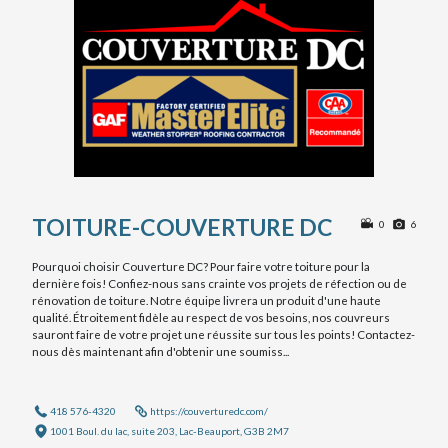
PRÉNOM ET NOM
COURRIEL
# DE TÉLÉPHONE
TOITURE-COUVERTURE DC
0
6
Pourquoi choisir Couverture DC? Pour faire votre toiture pour la
ADRESSE
dernière fois! Confiez-nous sans crainte vos projets de réfection ou de
rénovation de toiture. Notre équipe livrera un produit d'une haute
qualité. Étroitement fidèle au respect de vos besoins, nos couvreurs
sauront faire de votre projet une réussite sur tous les points! Contactez-
nous dès maintenant afin d'obtenir une soumiss...
VILLE
418 576-4320
https://couverturedc.com/
1001 Boul. du lac, suite 203, Lac-Beauport, G3B 2M7