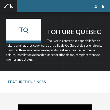
SOUMISSION GRATUITE
TQ
TOITURE QUÉBEC
SOUMISSION GRATUITE
Trouvez les entreprises spécialisées en
toiture ainsi que les couvreurs de la ville de Québec et de ses environs.
Ceux-ci offrent une panoplie de produits et services : réflection de
toiture, installation de bardeaux, réparation de toît, remplacement de
Notre outil de soumission gratuite en ligne vous permet de rejoindre une foule
membrance et plus.
dentrepreneurs qualifiés dans le domaine que vous recherchez. Les entrepreneurs
reçoivent votre soumission, puis prennent contact avec vous pour la suite du projet. Cest
simple, rapide et efficace!
FEATURED BUSINESS
NOM DU PROJET