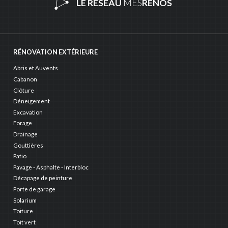
LE RÉSEAU
MES
RÉNOS
RÉNOVATION EXTÉRIEURE
Abris et Auvents
Cabanon
Clôture
Déneigement
Excavation
Forage
Drainage
Gouttières
Patio
Pavage - Asphalte - Interbloc
Décapage de peinture
Porte de garage
Solarium
Toiture
Toit vert